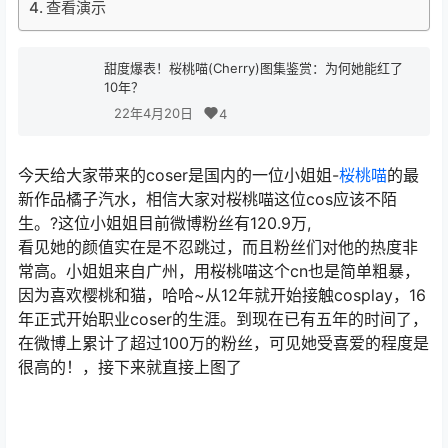
查看演示
甜度爆表！桜桃喵(Cherry)图集鉴赏：为何她能红了
10年？
22年4月20日
4
今天给大家带来的coser是国内的一位小姐姐-
桜桃喵
的最
新作品橘子汽水，相信大家对桜桃喵这位cos应该不陌
生。?这位小姐姐目前微博粉丝有120.9万,
看见她的颜值实在是不忍跳过，而且粉丝们对他的热度非
常高。小姐姐来自广州，用桜桃喵这个cn也是简单粗暴，
因为喜欢樱桃和猫，哈哈~从12年就开始接触cosplay，16
年正式开始职业coser的生涯。到现在已有五年的时间了，
在微博上累计了超过100万的粉丝，可见她受喜爱的程度是
很高的！，接下来就直接上图了