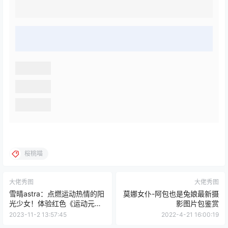
桜桃喵
大佬秀图
大佬秀图
雪晴astra：点燃运动热情的阳
莫娜女仆-阿包也是兔娘最新摄
光少女！体验红色《运动元
影图片包鉴赏
素》系列
2023-11-2 13:57:45
2022-4-21 16:00:19