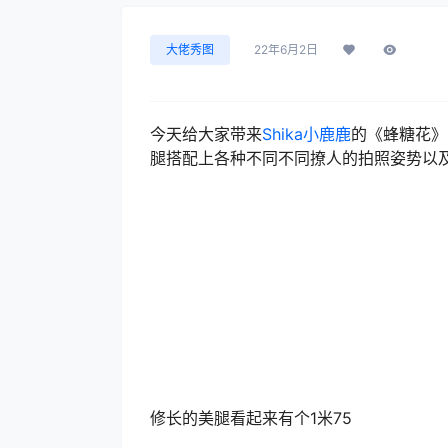
大佬秀图
22年6月2日
今天给大家带来
Shika小鹿鹿
的《蜂糖花》
腿搭配上各种不同不同撩人的拍照姿势以
修长的美腿看起来有个1米75