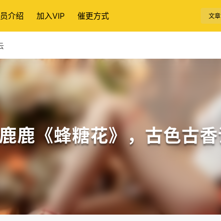
员介绍
加入VIP
催更方式
文章
云
a小鹿鹿《蜂糖花》，古色古