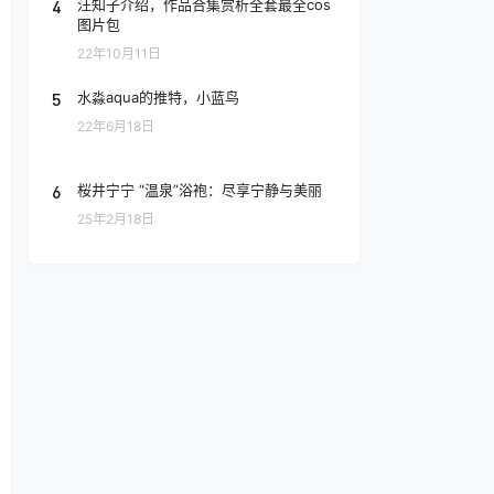
4
汪知子介绍，作品合集赏析全套最全cos
图片包
22年10月11日
5
水淼aqua的推特，小蓝鸟
22年6月18日
6
桜井宁宁 “温泉”浴袍：尽享宁静与美丽
25年2月18日