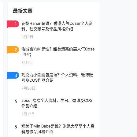
最新文章
1
花梨Hanari是谁？香港人气Coser个人资
料、社交账号及作品风格介绍
8月3日
2
洛城雪Yuki是谁？甜美清新的高人气Cose
r介绍
8月1日
3
巧克力小圆面包是谁？个人资料、微博账
号及COS作品介绍
7月20日
4
soso_嗖嗖个人资料，生日、微博及COS
作品介绍
7月17日
5
糯美子MiniBabe是谁？米妮大萌萌个人资
料与作品风格介绍