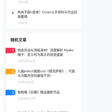
7月14日
6
冉冉不甜v是谁？Coser公开资料与作品目
录整理
7月4日
随机文章
1
俏皮灵动与顶级身材！深度解析 Nyako
喵子：定义何为真正的视觉盛宴
22年6月24日
2
九曲jean小姐姐cos《德克萨斯》：可爱
与冷酷并存的最强干员！
24年3月5日
3
桜桃喵《白猫》精品摄影作品
22年6月22日