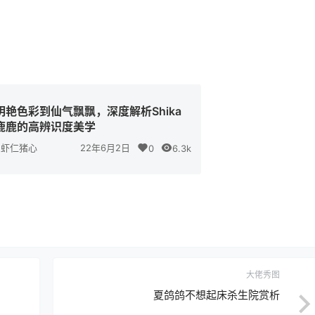
明艳色彩到仙气飘飘，深度解析Shika
鹿鹿的高辨识度美学
虾仁猪心
22年6月2日
0
6.3k
大佬秀图
夏鸽鸽不想起床杀生院赏析