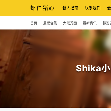
虾仁猪心
新人指南
联系我们
会
首页
最爱合集
大佬秀图
最新资讯
标签
Shik