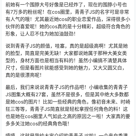
前她有一个围脖大号好像是已经炸了，现在的围脖小号也
有7万多的粉丝呢！在cos圈里，青青子JS的名字可是非常
有人气的哦！尤其最近她cos的职业恋爱作品，深得很多小
伙伴的喜爱呢！她的cos真的是十分精彩，超级符合角色的
形象，让人忍不住为她加油鼓劲！
说到青青子JS的颜值，哇塞，真的是超级高啊！尤其是她
的脸型，简直是完美无缺！大家都说她属于那种大美女类
型的，身材方面也是相当有料的！虽然小编搞不清楚具体
尺寸，但是看图片就能感受到她的魅力，又大又圆又白，
真的是很漂亮呢！
最后，我们来说说青青子JS的作品吧！小编收集的青青子
JS图集大概有27套，虽然不是很多，但是其中绝大多数都
是她cos的图片！比如一些经典的角色，像初音未来、时崎
狂三等等，青青子JS简直就是轻松拿捏任何角色的料！这
也是她在cos圈里人气如此之高的原因之一啦！大家真的要
多多关注她cos的经典角色哦！
嘻嘻，这就是我给大家介绍的青青子JS啦！一个来自香港