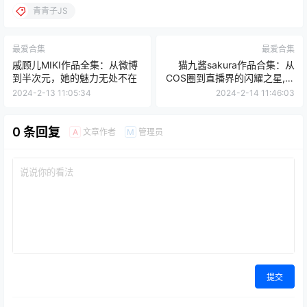
青青子JS
最爱合集
最爱合集
戚顾儿MIKI作品全集：从微博
猫九酱sakura作品合集：从
到半次元，她的魅力无处不在
COS圈到直播界的闪耀之星,万
千宅男心中的梦中女神！
2024-2-13 11:05:34
2024-2-14 11:46:03
0 条回复
文章作者
管理员
A
M
提交