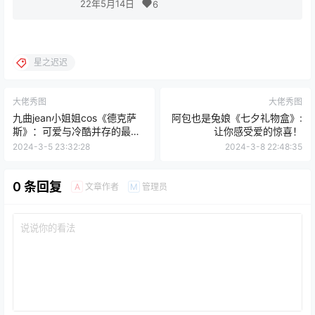
22年5月14日
6
星之迟迟
大佬秀图
大佬秀图
九曲jean小姐姐cos《德克萨
阿包也是兔娘《七夕礼物盒》:
斯》：可爱与冷酷并存的最强
让你感受爱的惊喜！
干员！
2024-3-5 23:32:28
2024-3-8 22:48:35
0 条回复
文章作者
管理员
A
M