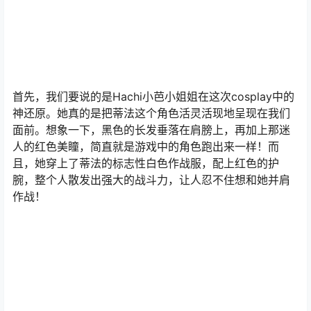
首先，我们要说的是Hachi小芭小姐姐在这次cosplay中的
神还原。她真的是把蒂法这个角色活灵活现地呈现在我们
面前。想象一下，黑色的长发垂落在肩膀上，再加上那迷
人的红色美瞳，简直就是游戏中的角色跑出来一样！而
且，她穿上了蒂法的标志性白色作战服，配上红色的护
腕，整个人散发出强大的战斗力，让人忍不住想和她并肩
作战！