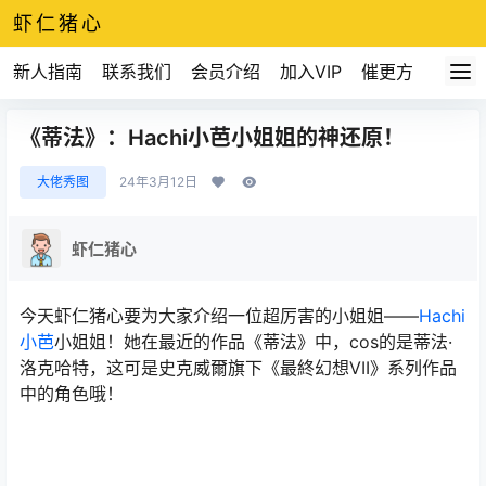
虾仁猪心
新人指南
联系我们
会员介绍
加入VIP
催更方式
《蒂法》：Hachi小芭小姐姐的神还原！
大佬秀图
24年3月12日
虾仁猪心
今天虾仁猪心要为大家介绍一位超厉害的小姐姐——
Hachi
小芭
小姐姐！她在最近的作品《蒂法》中，cos的是蒂法·
洛克哈特，这可是史克威爾旗下《最終幻想VII》系列作品
中的角色哦！