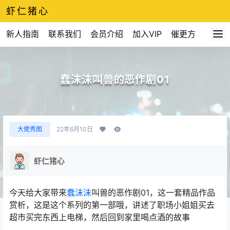
虾仁猪心
新人指南
联系我们
会员介绍
加入VIP
催更方式
蠢沫沫叫兽的恶作剧01
大佬秀图
22年6月10日
虾仁猪心
今天给大家带来
蠢沫沫
叫兽的恶作剧01，这一套精品作品
赏析，这是这个系列的第一部哦，讲述了职场小姐姐买去
超市买完东西上电梯，然后回到家里喝点酒的故事