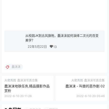
从校园JK到古风旗袍，蠢沫沫如何演绎二次元的百变
美学？
22年5月22日
13
蠢沫沫
大佬秀图
蠢沫沫写真合集
大佬秀图
蠢沫沫写真合集
蠢沫沫地铁任务,精品摄影作品
蠢沫沫 - 叫兽的恶作剧 02
赏析
2022-6-10 20:11:26
2022-6-10 20:35:46