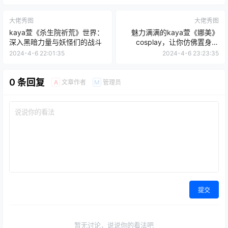
大佬秀图
大佬秀图
kaya萱《杀生院祈荒》世界：
魅力满满的kaya萱《娜美》
深入黑暗力量与妖怪们的战斗
cosplay，让你仿佛置身于
《ONE PIECE》世界！
2024-4-6 22:01:35
2024-4-6 23:23:35
0 条回复
文章作者
管理员
A
M
提交
暂无讨论，说说你的看法吧