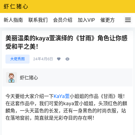
虾仁猪心
新人指南
联系我们
会员介绍
加入VIP
催更方式
美丽温柔的kaya萱演绎的《甘雨》角色让你感
受和平之美！
大佬秀图
24年4月6日
虾仁猪心
今天要给大家介绍一下
KaYa萱
小姐姐的作品《甘雨》哦！
在这套作品中，我们可爱的kaya萱小姐姐，头顶红色的麒
麟角，一头天蓝色的长发，还有一身黑色的时尚衣服，站
在落地窗前，简直就是光彩夺目的存在啊！