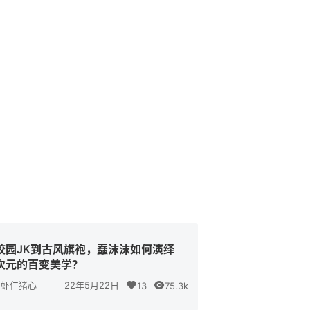
校园JK到古风旗袍，蠢沫沫如何演绎
次元的百变美学？
虾仁猪心
22年5月22日
13
75.3k