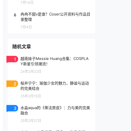
7月14日
6
冉冉不甜v是谁？Coser公开资料与作品目
录整理
7月4日
随机文章
1
越南妹子Messie Huang合集：COSPLA
Y新星引领潮流！
24年2月22日
2
桜井宁宁：瑜伽少女的魅力，静谧与运动
的完美结合
25年2月15日
3
水淼aqua的《蒂法原皮》：力与美的完美
融合
25年2月27日