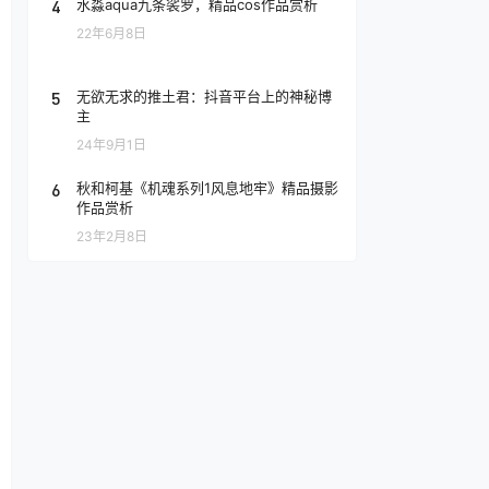
4
水淼aqua九条裟罗，精品cos作品赏析
22年6月8日
5
无欲无求的推土君：抖音平台上的神秘博
主
24年9月1日
6
秋和柯基《机魂系列1风息地牢》精品摄影
作品赏析
23年2月8日