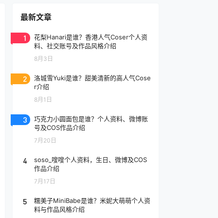
最新文章
1
花梨Hanari是谁？香港人气Coser个人资
料、社交账号及作品风格介绍
8月3日
2
洛城雪Yuki是谁？甜美清新的高人气Cose
r介绍
8月1日
3
巧克力小圆面包是谁？个人资料、微博账
号及COS作品介绍
7月20日
4
soso_嗖嗖个人资料，生日、微博及COS
作品介绍
7月17日
5
糯美子MiniBabe是谁？米妮大萌萌个人资
料与作品风格介绍