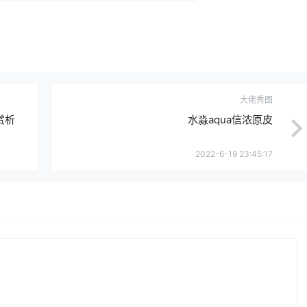
大佬秀图
赏析
水淼aqua信浓原皮
2022-6-19 23:45:17