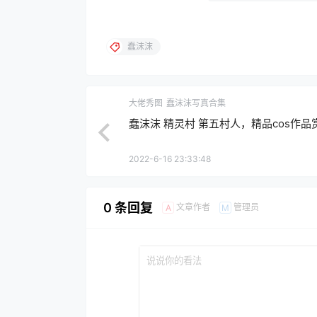
蠢沫沫
大佬秀图
蠢沫沫写真合集
蠢沫沫 精灵村 第五村人，精品cos作品
2022-6-16 23:33:48
0 条回复
文章作者
管理员
A
M