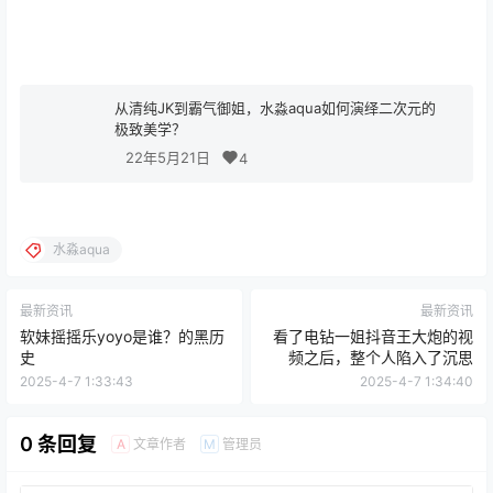
从清纯JK到霸气御姐，水淼aqua如何演绎二次元的
极致美学？
22年5月21日
4
水淼aqua
最新资讯
最新资讯
软妹摇摇乐yoyo是谁？的黑历
看了电钻一姐抖音王大炮的视
史
频之后，整个人陷入了沉思
2025-4-7 1:33:43
2025-4-7 1:34:40
0 条回复
文章作者
管理员
A
M