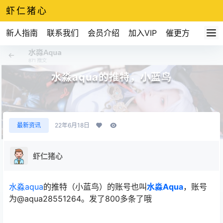
虾仁猪心
新人指南
联系我们
会员介绍
加入VIP
催更方式
水淼aqua的推特，小蓝鸟
最新资讯
22年6月18日
虾仁猪心
水淼aqua
的推特（小蓝鸟）的账号也叫
水淼Aqua
，账号
为@aqua28551264。发了800多条了哦