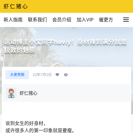
虾仁猪心
新人指南
联系我们
会员介绍
加入VIP
催更方式
运动博主小宝同学haviy！身材辣到满分就是
极致的魅惑
大佬秀图
22年7月2日
虾仁猪心
说到女生的好身材，
或许很多人的第一印象就是要瘦。