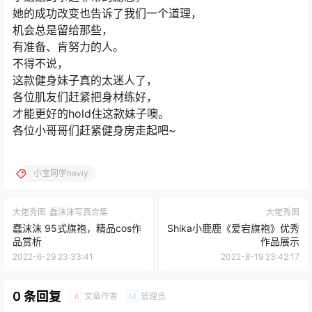
她的成功改变也告诉了我们一个道理，
机会总是留给那些，
有准备、肯努力的人。
不得不说，
这款健身妹子真的太迷人了，
各位肌友们赶紧把身材练好，
才能更好的hold住这款妹子噢。
各位小哥哥们赶紧健身房走起吧~
小宝同学haviy
大佬秀图
蠢沫沫写真合集
大佬秀图
蠢沫沫 95式旗袍，精品cos作
Shika小鹿鹿《爱宕旗袍》优秀
品赏析
作品展示
2022-6-29 23:33:41
2022-8-19 23:42:17
0 条回复
文章作者
管理员
A
M