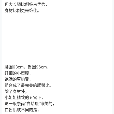
但大长腿比例极占优势，
身材比例更是绝佳。
腰围63cm，臀围96cm，
纤细的小蛮腰，
饱满的蜜桃臀，
组合成了最完美的腰臀比。
除了身材外，
小姐姐精致的五官下，
与一般崇尚“白幼瘦”审美的，
白皙肌肤不同的是，