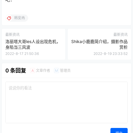
韩安冉
最新资讯
最新资讯
洛丽塔大哥les人设出现危机，
Shika小鹿鹿简介绍，摄影作品
身陷当三风波
赏析
2022-8-17 21:50:36
2022-8-19 23:33:52
0 条回复
文章作者
管理员
A
M