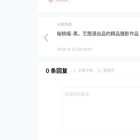
大佬秀图
桜桃喵-黑，艺图语出品的精品摄影作品
2022-8-27 22:46:01
0 条回复
文章作者
管理员
A
M