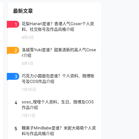
最新文章
1
花梨Hanari是谁？香港人气Coser个人资
料、社交账号及作品风格介绍
8月3日
2
洛城雪Yuki是谁？甜美清新的高人气Cose
r介绍
8月1日
3
巧克力小圆面包是谁？个人资料、微博账
号及COS作品介绍
7月20日
4
soso_嗖嗖个人资料，生日、微博及COS
作品介绍
7月17日
5
糯美子MiniBabe是谁？米妮大萌萌个人资
料与作品风格介绍