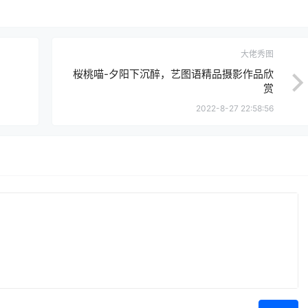
大佬秀图
桜桃喵-夕阳下沉醉，艺图语精品摄影作品欣
赏
2022-8-27 22:58:56