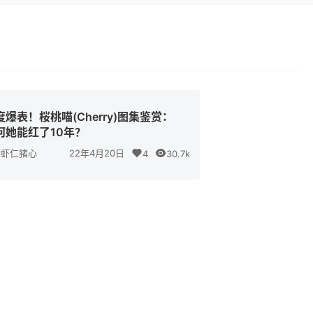
度爆表！桜桃喵(Cherry)图集鉴赏：
何她能红了10年？
虾仁猪心
22年4月20日
4
30.7k