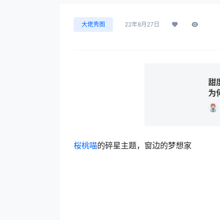
大佬秀图
22年8月27日
甜
为
桜桃喵
的碎星主题，窗边的梦想家