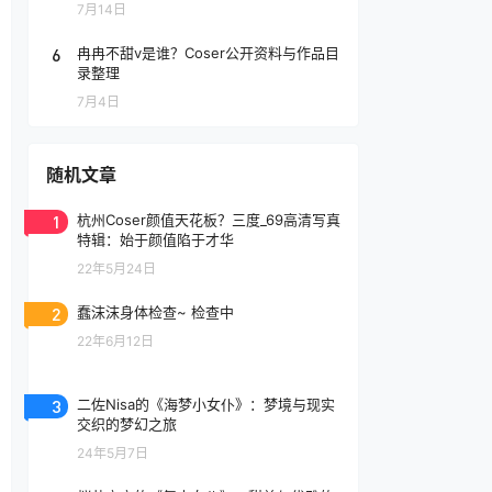
7月14日
6
冉冉不甜v是谁？Coser公开资料与作品目
录整理
7月4日
随机文章
1
杭州Coser颜值天花板？三度_69高清写真
特辑：始于颜值陷于才华
22年5月24日
2
蠢沫沫身体检查~ 检查中
22年6月12日
3
二佐Nisa的《海梦小女仆》：梦境与现实
交织的梦幻之旅
24年5月7日