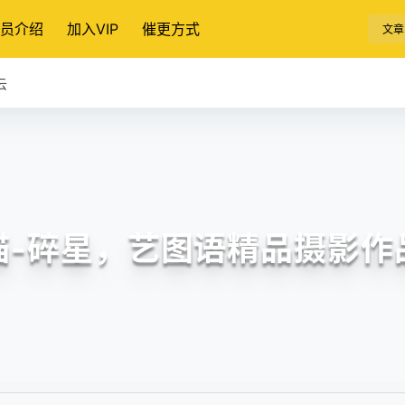
员介绍
加入VIP
催更方式
文章
云
喵-碎星，艺图语精品摄影作