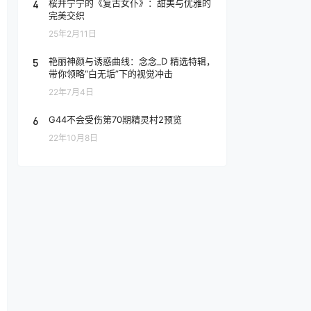
4
桜井宁宁的《复古女仆》：甜美与优雅的
完美交织
25年2月11日
5
艳丽神颜与诱惑曲线：念念_D 精选特辑，
带你领略“白无垢”下的视觉冲击
22年7月4日
6
G44不会受伤第70期精灵村2预览
22年10月8日