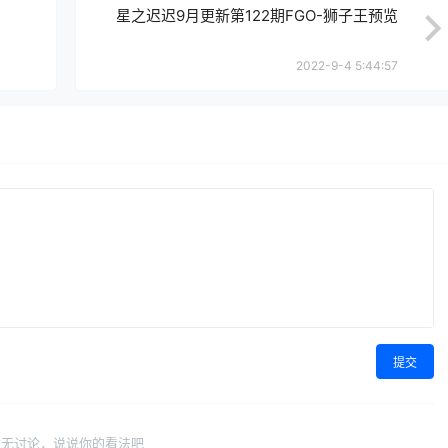
星之迟迟9月更新第122期FGO-狮子王预览
2022-9-4 5:44:57
提交
暂无讨论，说说你的看法吧