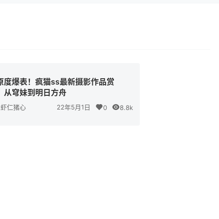
原度爆表！疯猫ss最新摄影作品赏
：从穹妹到明日方舟
虾仁猪心
22年5月1日
0
8.8k