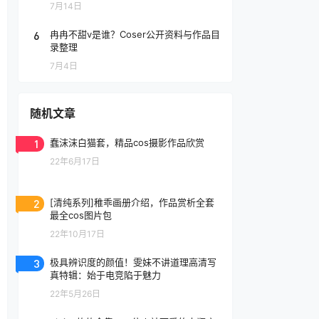
7月14日
6
冉冉不甜v是谁？Coser公开资料与作品目
录整理
7月4日
随机文章
1
蠢沫沫白猫套，精品cos摄影作品欣赏
22年6月17日
2
[清纯系列]稚乖画册介绍，作品赏析全套
最全cos图片包
22年10月17日
3
极具辨识度的颜值！雯妹不讲道理高清写
真特辑：始于电竞陷于魅力
22年5月26日