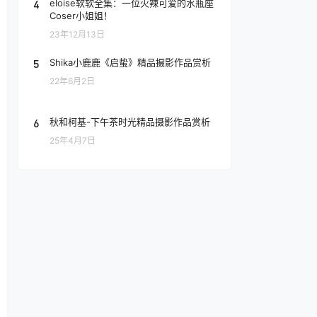
4
eloise软软全集：一位火辣可爱的水瓶座
Coser小姐姐！
23年12月13日
5
Shika小鹿鹿《启蛰》精品摄影作品赏析
22年6月2日
6
秋和柯基-下午茶时光精品摄影作品赏析
25年4月7日