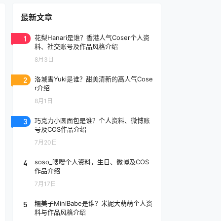
最新文章
1
花梨Hanari是谁？香港人气Coser个人资
料、社交账号及作品风格介绍
8月3日
2
洛城雪Yuki是谁？甜美清新的高人气Cose
r介绍
8月1日
3
巧克力小圆面包是谁？个人资料、微博账
号及COS作品介绍
7月20日
4
soso_嗖嗖个人资料，生日、微博及COS
作品介绍
7月17日
5
糯美子MiniBabe是谁？米妮大萌萌个人资
料与作品风格介绍