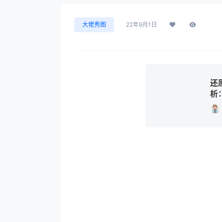
大佬秀图
22年9月1日
还
析