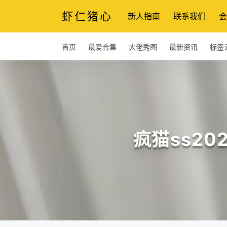
虾仁猪心
新人指南
联系我们
会
首页
最爱合集
大佬秀图
最新资讯
标签
疯猫ss20