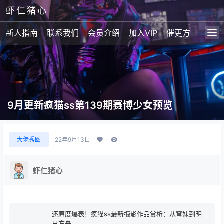
虾仁猪心
新人指南
联系我们
会员介绍
加入VIP
催更方式
9月更新疯猫ss第139期赛博少女预览
大佬秀图
22年9月13日
虾仁猪心
还原度爆表！疯猫ss最新摄影作品赏析：从穹妹到明
日方舟