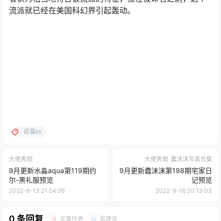
流派就已经在美国科幻界引起轰动。
疯猫ss
大佬秀图
大佬秀图
蠢沫沫写真合集
9月更新水淼aqua第119期约
9月更新蠢沫沫第198期宅家日
尔-黑礼服预览
记预览
2022-9-13 21:54:26
2022-9-16 20:13:03
0 条回复
文章作者
管理员
A
M