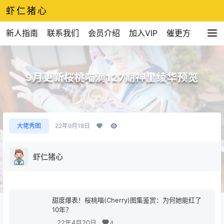
虾仁猪心
新人指南
联系我们
会员介绍
加入VIP
催更方式
9月更新桜桃喵滴127期神里绫华预览
大佬秀图
22年9月18日
虾仁猪心
甜度爆表！桜桃喵(Cherry)图集鉴赏：为何她能红了
10年？
22年4月20日
4