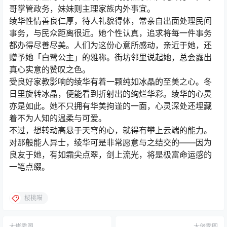
哥掌管政务，妹妹则主理家族内外事宜。
绫华性情善良仁厚，待人礼貌得体，常亲自出面处理民间
事务，与民众距离很近。她个性认真，追求将每一件事务
都办得尽善尽美。人们为这份心意所感动，亲近于她，还
赠予她「白鹭公主」的雅称。街坊邻里说起她，总会露出
真心实意的赞叹之色。
受良好家教影响的绫华有着一颗纯如冰晶的至美之心。冬
日里旋转冰晶，便能看到折射出的绚烂华彩。绫华的心灵
亦是如此。她不只拥有华美拘谨的一面，心灵深处还埋藏
着不为人知的温柔与可爱。
不过，想转动高悬于天穹的心，就得有攀上云端的能力。
对那般能人异士，绫华可是非常愿意与之结交的——因为
良友于她，有如霜尖点翠，剑上流光，将是极富命运感的
一笔点缀。
桜桃喵
大佬秀图
大佬秀图