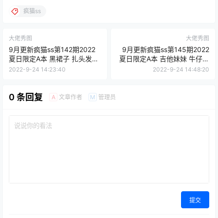
疯猫ss
大佬秀图
大佬秀图
9月更新疯猫ss第142期2022
9月更新疯猫ss第145期2022
夏日限定A本 黑裙子 扎头发预
夏日限定A本 吉他妹妹 牛仔裤
览
预览
2022-9-24 14:23:40
2022-9-24 14:48:20
0 条回复
文章作者
管理员
A
M
提交