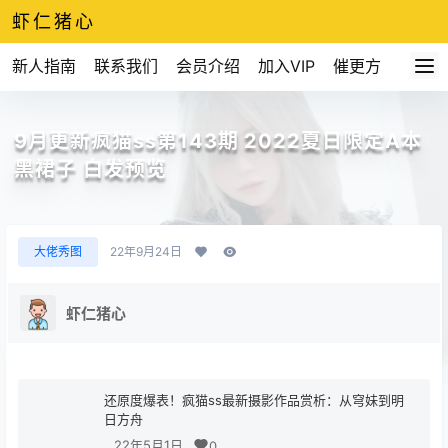
虾仁猪心
新人指南
联系我们
会员介绍
加入VIP
催更方式
9月更新疯猫ss第143期 2022夏日限定A本
黑裙子 白发预览
大佬秀图
22年9月24日
虾仁猪心
还原度爆表！疯猫ss最新摄影作品赏析：从穹妹到明
日方舟
22年5月1日
0