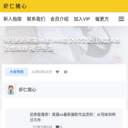
虾仁猪心
新人指南
联系我们
会员介绍
加入VIP
催更方式
9月更新疯猫ss第146期 2022夏日限定A本
吉他妹妹 裙子预览
大佬秀图
22年9月24日
虾仁猪心
还原度爆表！疯猫ss最新摄影作品赏析：从穹妹到明
日方舟
22年5月1日
0