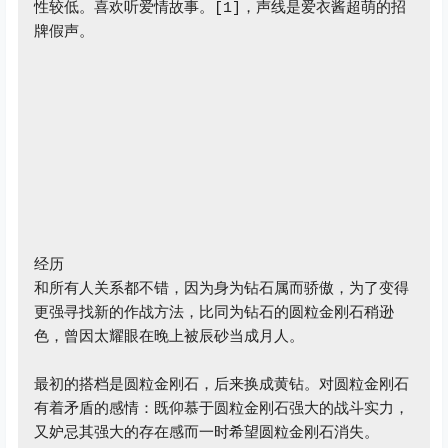
性较低。喜欢听爱情故事。[1]，声线是爱衣酱超萌的招
经历

和所有人关系都不错，因为身为钻石属而骄傲，为了变得
更强寻找新的作战方法，比同为钻石的圆粒金刚石稍逊
色，曾因太耀眼在晚上被辰砂当成月人。

最初的搭档是圆粒金刚石，后来换成黄钻。对圆粒金刚石
有着矛盾的感情：既仰慕于圆粒金刚石强大的战斗实力，
又妒忌其强大的存在感而一时希望圆粒金刚石消失。