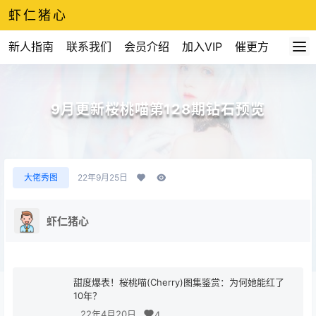
虾仁猪心
新人指南
联系我们
会员介绍
加入VIP
催更方式
9月更新桜桃喵第128期钻石预览
大佬秀图
22年9月25日
虾仁猪心
甜度爆表！桜桃喵(Cherry)图集鉴赏：为何她能红了
10年？
22年4月20日
4