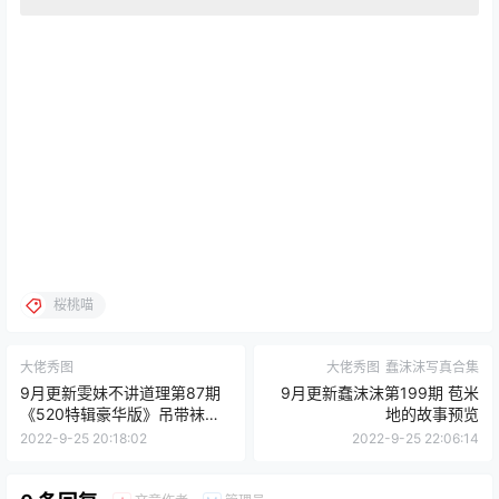
桜桃喵
大佬秀图
大佬秀图
蠢沫沫写真合集
9月更新雯妹不讲道理第87期
9月更新蠢沫沫第199期 苞米
《520特辑豪华版》吊带袜透
地的故事预览
视预览
2022-9-25 20:18:02
2022-9-25 22:06:14