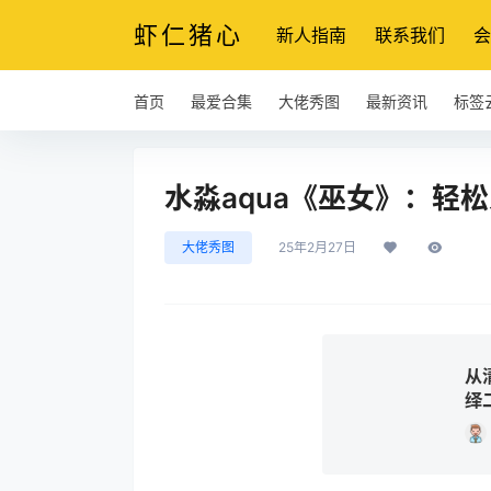
虾仁猪心
新人指南
联系我们
会
首页
最爱合集
大佬秀图
最新资讯
标签
水淼aqua《巫女》：轻松
大佬秀图
25年2月27日
从
绎