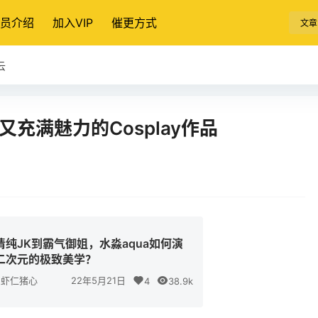
员介绍
加入VIP
催更方式
文章
云
又充满魅力的Cosplay作品
清纯JK到霸气御姐，水淼aqua如何演
二次元的极致美学？
虾仁猪心
22年5月21日
4
38.9k