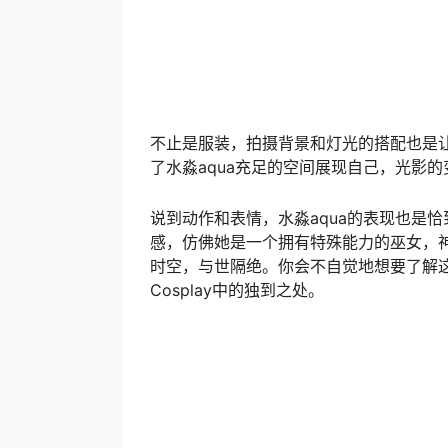
不止是服装，拍摄背景和灯光的搭配也是
了水淼aqua充足的空间展现自己，光影
说到动作和表情，水淼aqua的表现也是
感，仿佛她是一个拥有特殊能力的巫女，
时空，与世隔绝。你会不自觉地想要了解这
Cosplay中的独到之处。