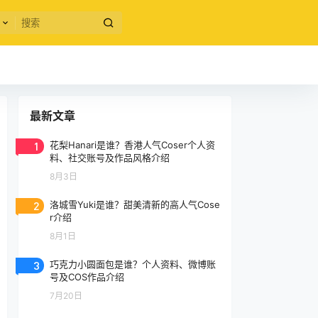
最新文章
1
花梨Hanari是谁？香港人气Coser个人资
料、社交账号及作品风格介绍
8月3日
2
洛城雪Yuki是谁？甜美清新的高人气Cose
r介绍
8月1日
3
巧克力小圆面包是谁？个人资料、微博账
号及COS作品介绍
7月20日