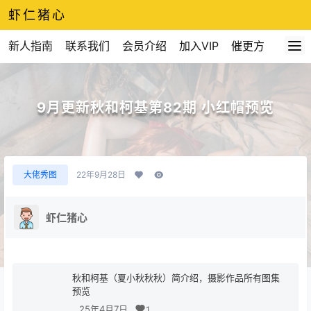
虾仁猪心
新人指南
联系我们
会员介绍
加入VIP
催更方式
9月更新秋和柯基第82期 小红帽预览
大佬秀图
22年9月28日
虾仁猪心
秋和柯基（夏小秋秋秋）简介绍，摄影作品所有图集
预览
25年4月7日
1