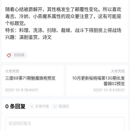
随着心结被昴解开，其性格发生了颠覆性变化。所以喜欢
毒舌、冷娇、小恶魔系属性的观众要注意了，这有可能是
个标题党。
特长：料理、洗涤、扫除、裁缝、战斗下得厨房上得战场
兴趣：演剧鉴赏、诗文
桜桃喵
大佬秀图
大佬秀图
三度69第71期魅魔旗袍预览
10月更新桜桃喵第130期长发
蕾姆02预览
2022-10-8 18:46:31
2022-10-9 4:06:01
0 条回复
文章作者
管理员
A
M