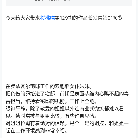
今天给大家带来
桜桃喵
第129期的作品长发蕾姆01预览
在罗兹瓦尔宅邸工作的双胞胎女仆妹妹。
把负伤的昴抬进了宅邸，前期是表面恭维内心瞧不起的毒
舌担当，维持着宅邸的机能，工作上全能。
眼神平静，除了敬爱的姐姐以外连商业式微笑都难以看
见。幼时常被与姐姐比较，有些许自卑感。
对姐姐拉姆有着绝对的信赖，是个十足的姐控，和姐姐一
起在工作环境感到非常幸福。