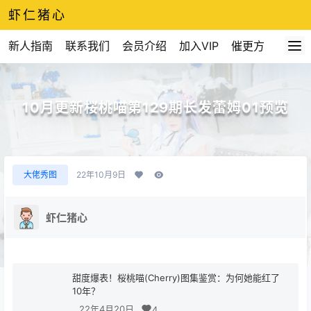
虾仁猪心
新人指南
联系我们
会员介绍
加入VIP
催更方式
10月更新桜桃喵第129期长发蕾姆01预览
大佬秀图
22年10月9日
虾仁猪心
甜度爆表！桜桃喵(Cherry)图集鉴赏：为何她能红了
10年？
22年4月20日
4