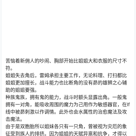
苦恼着新佣人的吵闹、胸部开始比姐姐大和衣服的尺寸不
符。
姐姐失去角后，雷姆承担主要工作，无论料理、打扫都比
姐姐更加擅长，战斗能力也比断角的没有昴的雄狮之心辅
助的姐姐要强。
种族鬼族，拥有鬼的能力，战斗时额头显露出角。一般鬼
拥有一对角，能吸收周围的魔力为己用作为敏感器官，在If
线中被昴刺激以作调情。此外也会水属性的治愈魔法及攻
击魔法。
由于是双胞胎所以姐妹各只有一只角，曾被视为灾厄的象
征受到族人的排挤。因为姐姐的天赋异禀和抗争，才得以