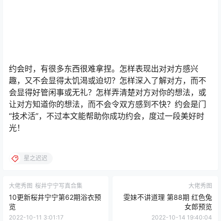
约会时，有很多东西很难拿捏。怎样表现出对对方感兴
趣，又不会显得太饥渴或迫切？怎样深入了解对方，而不
会显得好管闲事或无礼？怎样弄清楚对方对你的想法，或
让对方知道你的想法，而不会令双方感到不快？约会是门
“技术活”，不过本文能帮助你成功约会，度过一段美好时
光！
星之迟迟
大佬秀图
桜井宁宁写真合集
大佬秀图
10更新桜井宁宁第62期浴衣预
雯妹不讲道理 第88期 红色兔
览
女郎预览
2022-10-11 3:01:17
2022-10-14 19:40:04