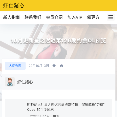
虾仁猪心
新人指南
联系我们
会员介绍
加入VIP
催更方式
10月更新星之迟迟第126期约会OL预览
大佬秀图
22年10月13日
虾仁猪心
明艳动人！星之迟迟高清摄影特辑：深度解析“劳模”
Coser的百变风格
22年5月14日
6