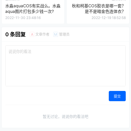
水淼aquaCOS有实战么。水淼
秋和柯基COS胶衣是哪一套？
aqua图片打包多少钱一次?
是不是暗金色连体衣？
2022-11-30 23:48:16
2022-12-19 18:52:58
0 条回复
文章作者
管理员
A
M
提交
暂无讨论，说说你的看法吧