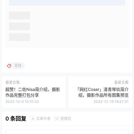
花铃
最爱合集
最爱合集
超赞！二佐Nisa简介绍，摄影
「网红Coser」清青琴玖简介
作品完整打包分享
绍，摄影作品所有图集预览
2022-12-6 15:10:32
2022-12-19 19:27:31
0 条回复
文章作者
管理员
A
M