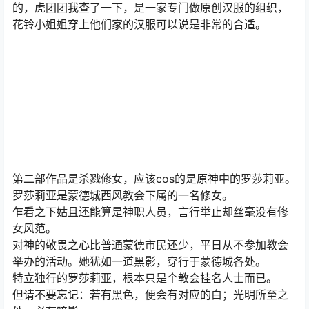
的，虎团团我查了一下，是一家专门做原创汉服的组织，
花铃小姐姐穿上他们家的汉服可以说是非常的合适。
第二部作品是杀戮修女，应该cos的是原神中的罗莎莉亚。
罗莎莉亚是蒙德城西风教会下属的一名修女。
乍看之下姑且还能算是神职人员，言行举止却丝毫没有修
女风范。
对神的敬畏之心比普通蒙德市民还少，平日从不参加教会
举办的活动。她犹如一道黑影，穿行于蒙德城各处。
特立独行的罗莎莉亚，根本只是个教会挂名人士而已。
但请不要忘记：若有黑色，便会有对应的白；光明所至之