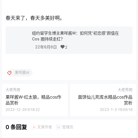
春天来了，春天多美好啊。
纽约留学生博主果咩酱W：如何凭“初恋感”颜值在
Cos 圈持续走红？
22年6月6日
2
果咩酱W
大佬秀图
大佬秀图
果咩酱W-红太狼，精品cos作
面饼仙儿死库水精品cos作品
品赏析
赏析
2022-12-29 9:18:22
2023-1-3 19:06:16
0 条回复
文章作者
管理员
A
M