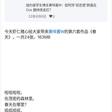
纽约留学生博主果咩酱W：如何凭“初恋感”颜值在
Cos 圈持续走红？
22年6月6日
2
今天虾仁猪心给大家带来
果咩酱W
的第六套作品《春
天》，一共24张，163MB
啦啦啦啦，
在茂密的森林里。
春天在哪里？
呱呱呱呱，