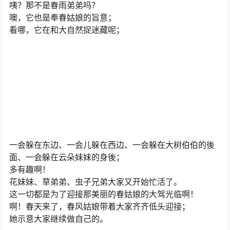
咦？那不是春雨弟弟吗？
噢，它也是奉春姑娘的旨意；
看哪，它在和大自然捉迷藏呢；
一会躲在东边、一会儿躲在西边、一会躲在大树伯伯的後
面、一会躲在云朵妹妹的身後；
多有趣啊！
花妹妹、草弟弟、虫子兄弟大家又开始忙活了。
这一切都是为了迎接那美丽的春姑娘的大驾光临啊！
啊！春天来了，春风姑娘带着大家齐齐低头迎接；
她示意大家继续做自己的。