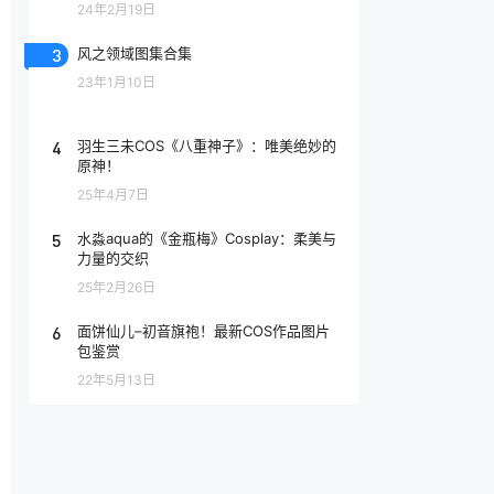
24年2月19日
3
风之领域图集合集
23年1月10日
4
羽生三未COS《八重神子》：唯美绝妙的
原神！
25年4月7日
5
水淼aqua的《金瓶梅》Cosplay：柔美与
力量的交织
25年2月26日
6
面饼仙儿–初音旗袍！最新COS作品图片
包鉴赏
22年5月13日