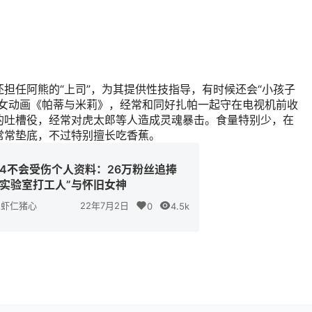
担任阿熊的“上司”，为其提供性技指导，有时候还会“小孩子
少女动画《帕蒂与米莉》，经常和同好扎帕一起守在电视机前收
的吐槽役，经常对虎太郎等人造成灵魂暴击。食量特别少，在
常常垫底，不过特别擅长吃香蕉。
44不会受伤个人资料：26万粉丝追捧
“实验室打工人”与怀旧女神
虾仁猪心
22年7月2日
0
4.5k