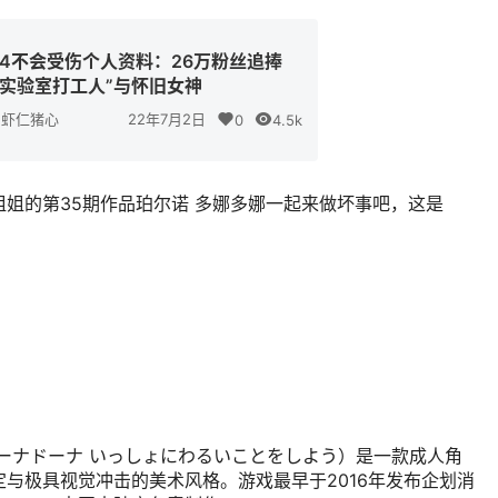
44不会受伤个人资料：26万粉丝追捧
“实验室打工人”与怀旧女神
虾仁猪心
22年7月2日
0
4.5k
姐姐的第35期作品珀尔诺 多娜多娜一起来做坏事吧，这是
ーナドーナ いっしょにわるいことをしよう）是一款成人角
与极具视觉冲击的美术风格。游戏最早于2016年发布企划消