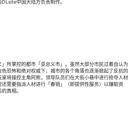
Lsite中国大陆方负责制作。
义」所掌控的都市「亚总义市」。虽然大部分市民过着自认为
白色恐怖和绝对权威下，城市的各个角落也逐渐掀起了反抗的
玩家将操控主角阿熊，领导队员们在大街小巷中进行抢夺人材
时还需要指派人材进行「春销」（即提供性服务）以赚取资
后的真相。