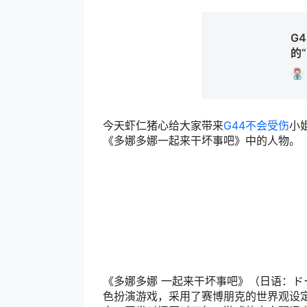
G
的
今天虾仁猪心给大家带来
G44不会受伤
小
《多娜多娜一起来干坏事吧》中的人物。
《多娜多娜 一起来干坏事吧》（日语：ド
色扮演游戏，采用了赛博朋克的世界观设定