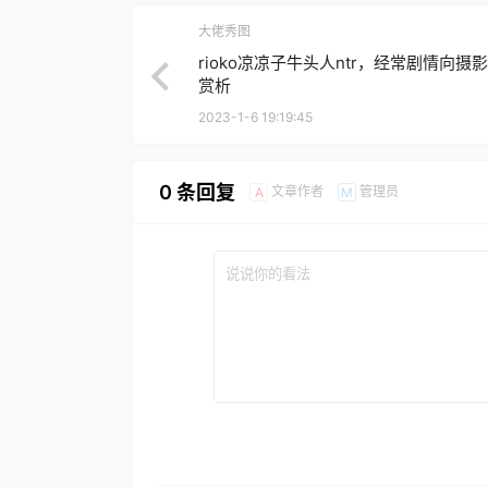
大佬秀图
rioko凉凉子牛头人ntr，经常剧情向摄
赏析
2023-1-6 19:19:45
0 条回复
文章作者
管理员
A
M