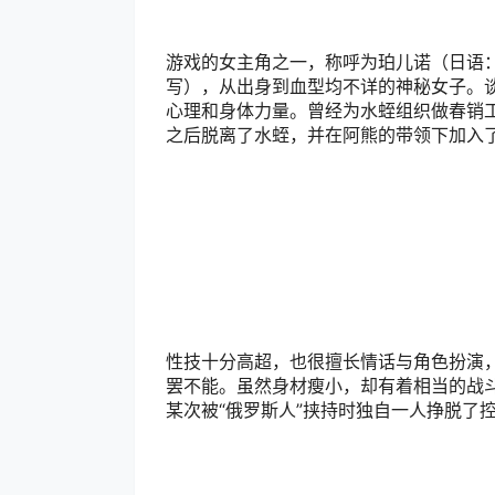
游戏的女主角之一，称呼为珀儿诺（日语：ポルノ/
写），从出身到血型均不详的神秘女子。
心理和身体力量。曾经为水蛭组织做春销
之后脱离了水蛭，并在阿熊的带领下加入
性技十分高超，也很擅长情话与角色扮演
罢不能。虽然身材瘦小，却有着相当的战
某次被“俄罗斯人”挟持时独自一人挣脱了