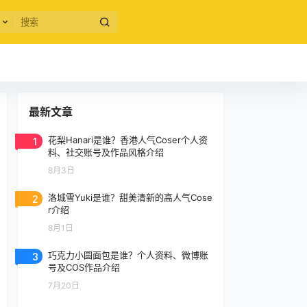
最新文章
1
花梨Hanari是谁？香港人气Coser个人资
料、社交账号及作品风格介绍
8月3日
2
洛城雪Yuki是谁？甜美清新的高人气Cose
r介绍
8月1日
3
巧克力小圆面包是谁？个人资料、微博账
号及COS作品介绍
7月20日