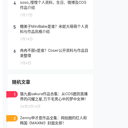
4
soso_嗖嗖个人资料，生日、微博及COS
作品介绍
7月17日
5
糯美子MiniBabe是谁？米妮大萌萌个人资
料与作品风格介绍
7月14日
6
冉冉不甜v是谁？Coser公开资料与作品目
录整理
7月4日
随机文章
1
猫九酱sakura作品合集：从COS圈到直播
界的闪耀之星,万千宅男心中的梦中女神！
24年2月14日
2
Zenny申才恩作品全集：网拍圈的红人和
韩国《MAXIM》封面女郎！