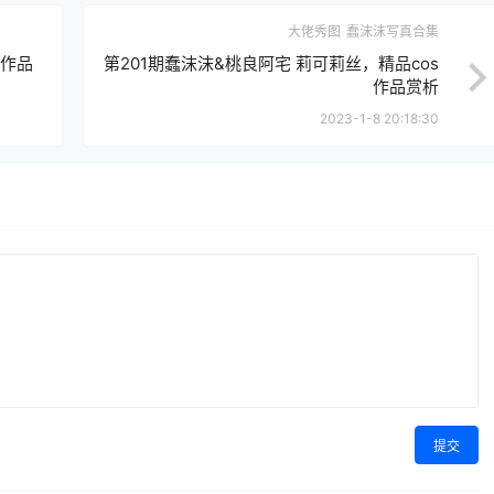
大佬秀图
蠢沫沫写真合集
影作品
第201期蠢沫沫&桃良阿宅 莉可莉丝，精品cos
作品赏析
2023-1-8 20:18:30
提交