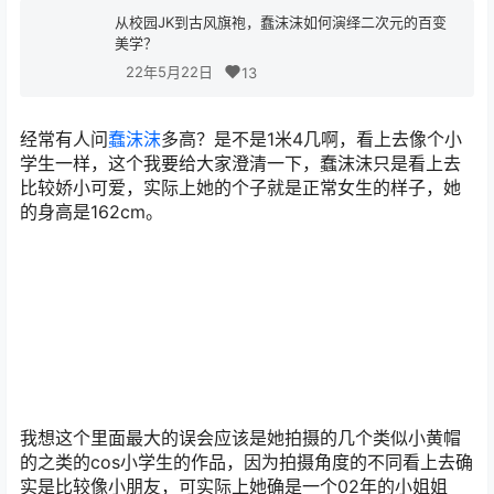
从校园JK到古风旗袍，蠢沫沫如何演绎二次元的百变
美学？
22年5月22日
13
经常有人问
蠢沫沫
多高？是不是1米4几啊，看上去像个小
学生一样，这个我要给大家澄清一下，蠢沫沫只是看上去
比较娇小可爱，实际上她的个子就是正常女生的样子，她
的身高是162cm。
我想这个里面最大的误会应该是她拍摄的几个类似小黄帽
的之类的cos小学生的作品，因为拍摄角度的不同看上去确
实是比较像小朋友，可实际上她确是一个02年的小姐姐