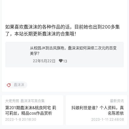
如果喜欢蠢沫沫的各种作品的话，目前她也出到200多集
了，本站长期更新蠢沫沫的合集哦！
从校园JK到古风旗袍，蠢沫沫如何演绎二次元的百变
美学？
22年5月22日
13
蠢沫沫
大佬秀图
蠢沫沫写真合集
最新资讯
第201期蠢沫沫&桃良阿宅 莉
抖娘利世是谁？个人资料，真
可莉丝，精品cos作品赏析
名陈若依
2023-1-8 20:18:30
2023-1-11 22:48:08