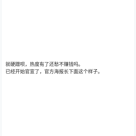
就硬蹭呗，热度有了还愁不赚钱吗。
已经开始官宣了，官方海报长下面这个样子。