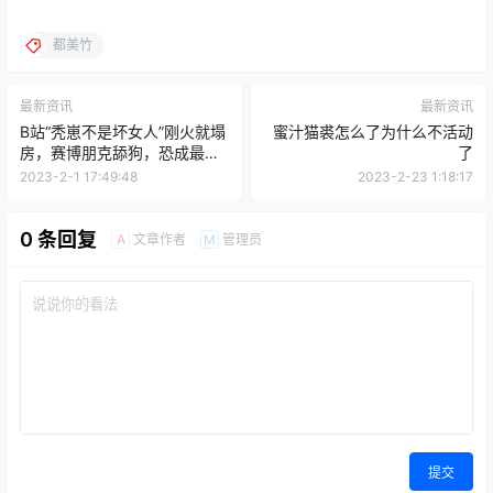
都美竹
最新资讯
最新资讯
B站“秃崽不是坏女人”刚火就塌
蜜汁猫裘怎么了为什么不活动
房，赛博朋克舔狗，恐成最大
了
输家！
2023-2-1 17:49:48
2023-2-23 1:18:17
0 条回复
文章作者
管理员
A
M
提交