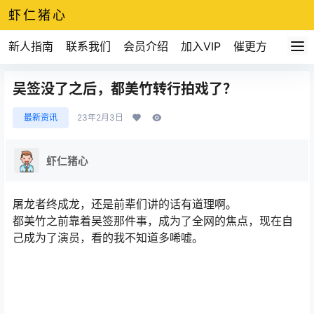
虾仁猪心
新人指南
联系我们
会员介绍
加入VIP
催更方式
吴签没了之后，都美竹转行拍戏了？
最新资讯
23年2月3日
虾仁猪心
屠龙者终成龙，还是前辈们讲的话有道理啊。
都美竹之前靠着吴签那件事，成为了全网的焦点，现在自
己成为了演员，看的我不知道多唏嘘。