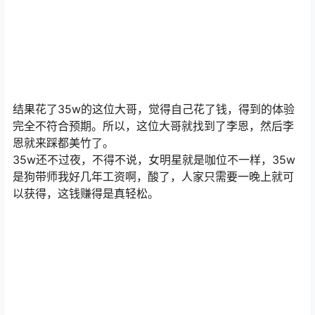
结果花了35w的这位大哥，觉得自己花了钱，得到的体验
完全不符合预期。所以，这位大哥就找到了李恩，然后李
恩就来踩都美竹了。
35w还不过夜，不得不说，女明星就是咖位不一样，35w
是狗带师我好几年工资啊，酸了，人家只需要一晚上就可
以获得，这钱赚得是真轻松。