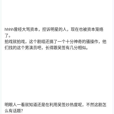
hhhh曾经大骂资本，控诉明星的人，现在也被资本笼络
了。
拍戏就拍戏，这个剧组还搞了一个十分神奇的骚操作，他
们找的这个男演员吧，长得跟吴签有几分相似。
明眼人一看就知道还是在利用吴签炒热度呢，不然这剧怎
么有话题？