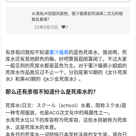
从清纯JK到国风旗袍，蜜汁猫裘如何演绎二次元的极
致反差萌？
22年5月12日
7
有彦祖问我知不知道
蜜汁猫裘
的蓝色死库水，我说啊，死
库水还有其他颜色的嘛。好吧算我孤陋寡闻了。不过大家
一般见到的死库水都是蓝色为主。对于蜜汁猫裘小姐姐的
死库水作品我见过不止一个，分别是第10期的《女仆死库
水》和第40期的《jk少女死库水》。
那么还有彦祖不知道什么是死库水的？
死库水(日文：スクール（school）水着，简称スク水)是
一种专用服装，也是ACG次文化中的萌属性之一。
水库死水位以下的库容称为死库容，这些水则被称为死库
水，这是死库水的本意。
本条目的死库水一词特指日本学校泳装的女生装，源自日