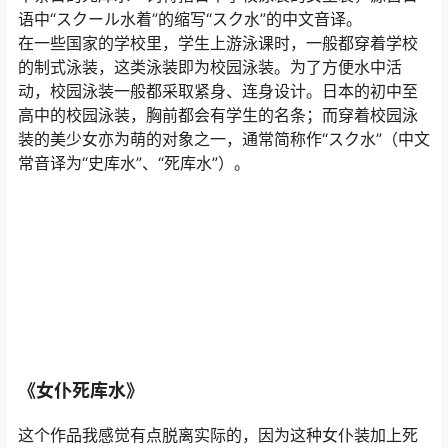
语中“スクール水着”的缩写“スク水”的中文音译。
在一些国家的学校里，学生上游泳课时，一般都穿着学校
的制式泳装，这类泳装即为校园泳装。为了方便水中活
动，校园泳装一般都采取紧身、连身设计。日本的初中至
高中的校园泳装，胸前都会有学生的名条；而穿着校园泳
装的美少女亦为萌的对象之一，通常简称作“スク水”（中文
常音译为“史库水”、“死库水”）。
《女仆死库水》
这个作品我感觉有点脱离实际的，因为这种女仆装加上死