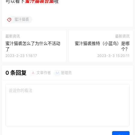
可以看下
蜜汁猫裘合集
哦
蜜汁猫裘
最新资讯
最新资讯
蜜汁猫裘怎么了为什么不活动
蜜汁猫裘推特（小蓝鸟）是哪
了
个？
2023-2-23 1:18:17
2023-3-3 15:20:11
0 条回复
文章作者
管理员
A
M