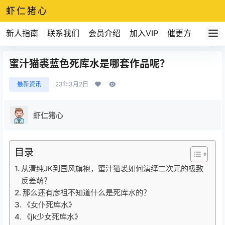
虾仁猪心
新人指南
联系我们
会员介绍
加入VIP
催更方式
蜜汁猫裘蓝色死库水是哪套作品呢？
最新资讯
23年3月2日
虾仁猪心
目录
从清纯JK到国风旗袍，蜜汁猫裘如何演绎二次元的极致
反差萌？
那么还有彦祖不知道什么是死库水的？
《女仆死库水》
《jk少女死库水》