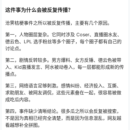
这件事为什么会被反复传播？
沧霁桔梗事件之所以被反复传播，主要有几个原因。
第一，人物圈层复杂。它同时涉及 Coser、直播圈水友、
德云色、LPL 选手粉丝等多个圈子，每个圈子都有自己的
讨论点。
第二，剧情反转较多。男方爆料、女方反锤、德云色被带
入、Kid直播发言、阿水被动卷入，每一层都能形成新的传
播点。
第三，网络语言足够刺激。感情纠纷、经济投入、互撕、
求助朋友、被网友调侃，这些元素叠在一起，很容易被做
成吃瓜内容。
第四，事件缺少清晰结论。很多瓜之所以会反复被搜索，
不是因为真相已经完全清楚，而是因为信息混乱，网友越
看越想补全拼图。