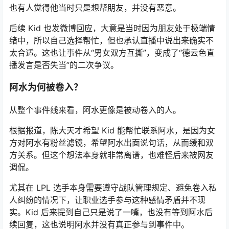
也有人觉得他当时只是想帮朋友，并没有恶意。
后续 Kid 也发微博回应，大意是当时因为朋友处于极端情
绪中，所以自己选择帮忙，但也承认直播中说出来确实不
太合适。这也让事件从“男女双方互撕”，变成了“德云色直
播发言是否失当”的二次争议。
阿水为何被卷入？
从整个事件线来看，阿水更像是被动卷入的人。
根据报道，陈大天才希望 Kid 能帮忙联系阿水，是因为女
方对阿水有粉丝滤镜，希望阿水出面说句话，从而缓和双
方关系。但这个想法本身就非常离谱，也难怪后来被网友
调侃。
尤其在 LPL 选手本身需要遵守战队管理规定、避免卷入私
人纠纷的情况下，让职业选手参与这种感情矛盾并不现
实。Kid 后来提到自己只是说了一嘴，也没有等到阿水后
续回复，这也说明阿水并没有真正参与到事件中。