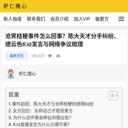
虾仁猪心
新人指南
联系我们
会员介绍
加入VIP
催更方式
沧霁桔梗事件怎么回事？陈大天才分手纠纷、
德云色Kid发言与网络争议梳理
最新资讯
5月20日
虾仁猪心
目录
事件起因：陈大天才与沧霁桔梗的感情纠纷
女方回应：反称自己才是受害方
为什么这件事会牵扯到德云色？
Kid直播发言为什么引爆节奏？