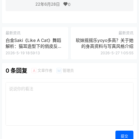
22年6月28日
0
最新资讯
最新资讯
白金Saki《Like A Cat》舞蹈
软妹摇摇乐yoyo多高？关于她
解析：猫耳造型下的俏皮反差
的身高资料与写真风格介绍
感
2026-5-19 18:59:13
2026-5-27 1:05:55
0 条回复
文章作者
管理员
A
M
提交