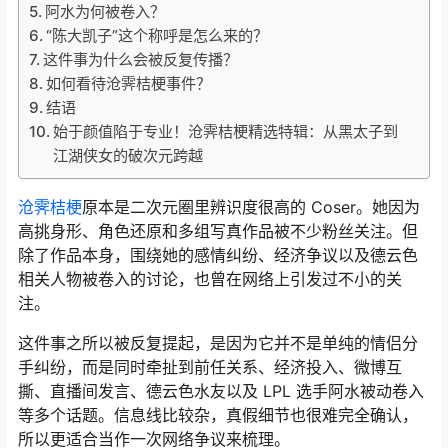
阿水为何被卷入？
“陈大凯子”这个称呼是怎么来的？
这件事为什么会被反复传播？
如何看待沧霁桔梗事件？
结语
始于颜值陷于专业！沧霁桔梗精选特辑：从黑太子到
江湖侠女的破次元跨越
沧霁桔梗
原本是二次元圈里辨识度很高的 Coser。她因为
高挑身形、角色还原和多组写真作品被不少粉丝关注。但
除了作品本身，围绕她的感情纠纷、经济争议以及德云色
相关人物被卷入的讨论，也曾在网络上引发过不小的关
注。
这件事之所以被反复提起，是因为它并不是单纯的情侣分
手纠纷，而是同时牵扯到前任关系、经济投入、微博互
撕、直播间发言、德云色水友以及 LPL 选手阿水被动卷入
等多个话题。信息线比较杂，真假细节也很难完全确认，
所以更适合当作一次网络争议来梳理。