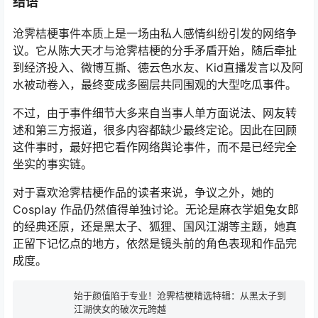
结语
沧霁桔梗事件本质上是一场由私人感情纠纷引发的网络争
议。它从陈大天才与沧霁桔梗的分手矛盾开始，随后牵扯
到经济投入、微博互撕、德云色水友、Kid直播发言以及阿
水被动卷入，最终变成多圈层共同围观的大型吃瓜事件。
不过，由于事件细节大多来自当事人单方面说法、网友转
述和第三方报道，很多内容都缺少最终定论。因此在回顾
这件事时，最好把它看作网络舆论事件，而不是已经完全
坐实的事实链。
对于喜欢沧霁桔梗作品的读者来说，争议之外，她的
Cosplay 作品仍然值得单独讨论。无论是麻衣学姐兔女郎
的经典还原，还是黑太子、狐狸、国风江湖等主题，她真
正留下记忆点的地方，依然是镜头前的角色表现和作品完
成度。
始于颜值陷于专业！沧霁桔梗精选特辑：从黑太子到
江湖侠女的破次元跨越