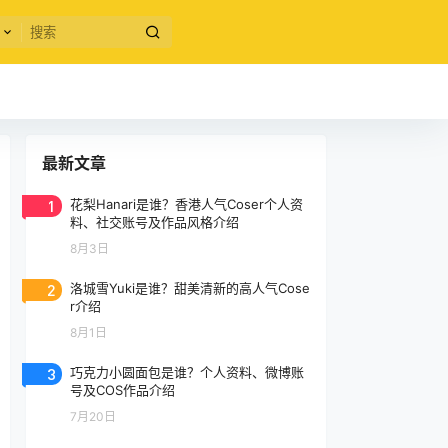
最新文章
1
花梨Hanari是谁？香港人气Coser个人资
料、社交账号及作品风格介绍
8月3日
2
洛城雪Yuki是谁？甜美清新的高人气Cose
r介绍
8月1日
3
巧克力小圆面包是谁？个人资料、微博账
号及COS作品介绍
7月20日