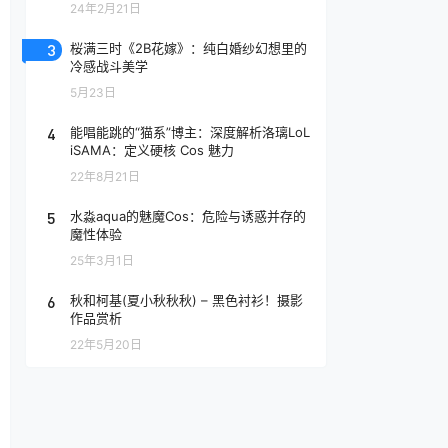
24年2月21日
3
桜满三时《2B花嫁》：纯白婚纱幻想里的
冷感战斗美学
5月23日
4
能唱能跳的“猫系”博主：深度解析洛璃LoL
iSAMA：定义硬核 Cos 魅力
22年8月21日
5
水淼aqua的魅魔Cos：危险与诱惑并存的
魔性体验
25年3月1日
6
秋和柯基(夏小秋秋秋) – 黑色衬衫！摄影
作品赏析
22年5月20日