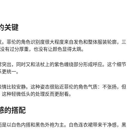
的关键
发。菲伦的角色识别度很大程度来自发色和整体服装轮廓，三
，没有过分厚重，也没有让颜色显得太跳。
常突出，同时又和法杖上的紫色缠绕部分形成呼应。这个细节
系更统一。
表情比较安静。这种姿态很贴近菲伦的角色气质：不张扬，但
，这种轻微低头的处理反而更耐看。
感的搭配
而是以白色内搭和黑色外袍为主。白色连衣裙带来干净感，黑