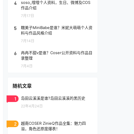
4
soso_嗖嗖个人资料，生日、微博及COS
作品介绍
7月17日
5
糯美子MiniBabe是谁？米妮大萌萌个人资
料与作品风格介绍
7月14日
6
冉冉不甜v是谁？Coser公开资料与作品目
录整理
7月4日
随机文章
1
岛田云溪溪是谁?岛田云溪溪的黑历史
22年4月24日
2
越南COSER ZinieQ作品全集：魅力四
溢，角色还原度爆表！