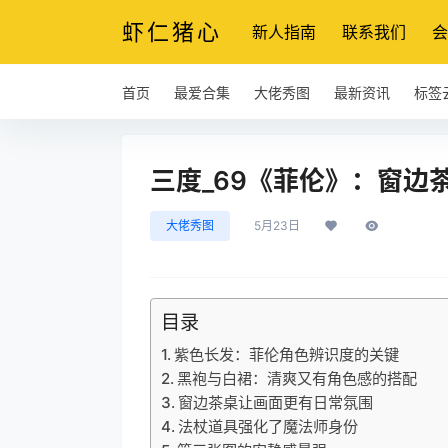
虾仁猪心
新人指南
联系我们
会
首页
最爱合集
大佬秀图
最新资讯
标签
三度_69《菲伦》：窗边
大佬秀图
5月23日
目录
紫色长发：菲伦角色辨识度的关键
黑袍与白裙：清爽又有角色感的搭配
窗边茶桌让画面更有日常氛围
法杖道具强化了魔法师身份