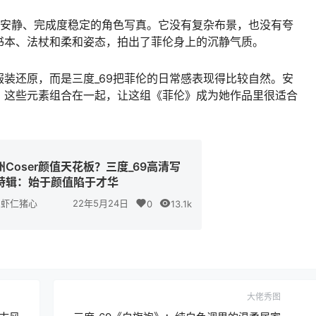
、安静、完成度稳定的角色写真。它没有复杂布景，也没有夸
书本、法杖和柔和姿态，拍出了菲伦身上的沉静气质。
装还原，而是三度_69把菲伦的日常感表现得比较自然。安
，这些元素组合在一起，让这组《菲伦》成为她作品里很适合
州Coser颜值天花板？三度_69高清写
特辑：始于颜值陷于才华
虾仁猪心
22年5月24日
0
13.1k
大佬秀图