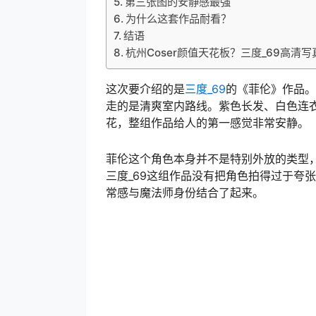
第三张图的安静感最强
为什么这套作品耐看？
结语
杭州Coser颜值天花板？三度_69高清
这次要介绍的是
三度_69
的《菲伦》作品。
走的是清爽室内路线。紫色长发、白色连
花，整组作品给人的第一感觉非常安静。
菲伦这个角色本身并不是特别外放的类型
三度_69这组作品没有把角色拍得过于夸
常感与魔法师身份结合了起来。