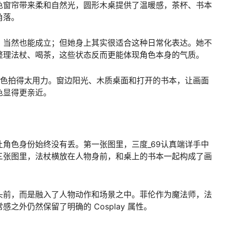
色窗帘带来柔和自然光，圆形木桌提供了温暖感，茶杯、书本
角落。
，当然也能成立；但她身上其实很适合这种日常化表达。她不
整理法杖、喝茶，这些状态反而更能体现角色本身的气质。
角色拍得太用力。窗边阳光、木质桌面和打开的书本，让画面
色显得更亲近。
角色身份始终没有丢。第一张图里，三度_69认真端详手中
三张图里，法杖横放在人物身前，和桌上的书本一起构成了画
头前，而是融入了人物动作和场景之中。菲伦作为魔法师，法
之外仍然保留了明确的 Cosplay 属性。