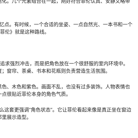
活化。几个元素组合在一起，刚好符合菲伦认真、安静又略带
有记忆点。有时候，一个合适的坐姿、一点自然光、一本书和一个
《菲伦》就是这种路线。
有追求强烈冲击，而是把角色放在一个很舒服的室内环境中。
度；窗帘、茶桌、书本和花瓶则负责营造生活氛围。
黑色、木色和紫色。画面不乱，也没有过多装饰。人物表情也
一点很贴近菲伦本身的角色气质。
装，那么这套更强调“角色状态”。它让菲伦看起来像是真正坐在窗边
那里展示造型。