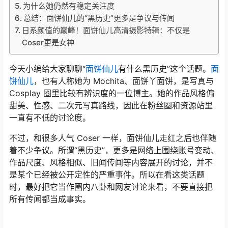
为什么她仍然有稳定关注度
总结：面饼仙儿的“黑历史”更多是争议与传闻
日系颜值的巅峰！面饼仙儿高清摄影特辑：不仅是
Coser更是女神
今天小编给大家聊聊“
面饼仙儿
有什么黑历史”这个话题。
面
饼仙儿
，也有人称她为 Mochita、面饼丫面饼，是写真与
Cosplay 圈里比较有辨识度的一位博主。她的作品风格偏
甜美、性感、二次元写真路线，因此在粉丝圈和资源站里
一直有不低的讨论度。
不过，和很多人气 Coser 一样，面饼仙儿走红之后也伴随
着不少争议。所谓“黑历史”，更多是网络上围绕账号变动、
作品尺度、风格相似、旧闻传闻等内容展开的讨论，并不
是某个已经被公开定性的严重事件。所以在看这类话题
时，最好把它当作圈内八卦和网友讨论来看，不要直接把
所有传闻都当成事实。