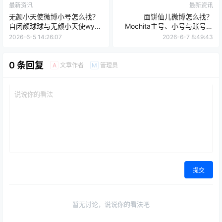
最新资讯
最新资讯
无颜小天使微博小号怎么找？
面饼仙儿微博怎么找？
自闭颜球球与无颜小天使wy2
Mochita主号、小号与账号动
账号整理
态整理
2026-6-5 14:26:07
2026-6-7 8:49:43
0 条回复
文章作者
管理员
A
M
提交
暂无讨论，说说你的看法吧