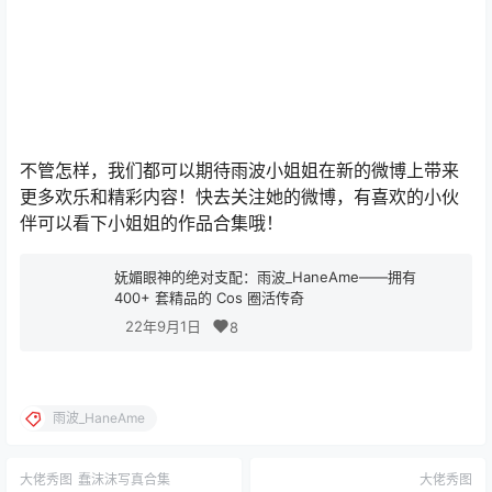
不管怎样，我们都可以期待雨波小姐姐在新的微博上带来
更多欢乐和精彩内容！快去关注她的微博，有喜欢的小伙
伴可以看下小姐姐的作品合集哦！
妩媚眼神的绝对支配：雨波_HaneAme——拥有
400+ 套精品的 Cos 圈活传奇
22年9月1日
8
雨波_HaneAme
大佬秀图
蠢沫沫写真合集
大佬秀图