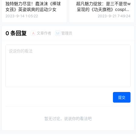
独特魅力尽显！蠢沫沫《棒球
超凡魅力绽放：是三不是世w
女孩》英姿飒爽的运动少女
呈现的《功夫旗袍》cosplay
作品引人入胜！
2023-9-14 1:05:22
2023-9-21 7:49:24
0 条回复
文章作者
管理员
A
M
提交
暂无讨论，说说你的看法吧