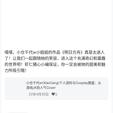
嘻嘻，小仓千代w小姐姐的作品《明日方舟》真是太迷人
了！让我们一起跟随她的笑容，进入这个充满奇幻和童趣
的世界吧！虾仁猪心小编保证，你一定会被她的甜美和魅
力所吸引哦！
小仓千代w(XiaoCang)个人资料与Cosplay图鉴：从
清纯JK到人气Coser
22年4月30日
5