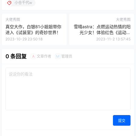
小仓千代w
大佬秀图
大佬秀图
真空大作，白银81小姐姐带你
雪晴astra：点燃运动热情的阳
进入《试装室》的奇妙世界！
光少女！体验红色《运动元
素》系列
2023-10-29 23:50:18
2023-11-2 13:57:45
0 条回复
文章作者
管理员
A
M
提交