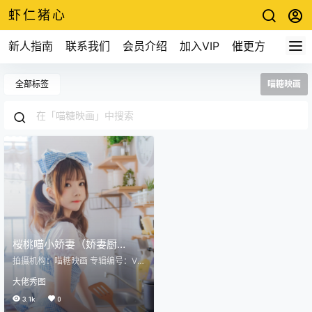
虾仁猪心
新人指南
联系我们
会员介绍
加入VIP
催更方式
全部标签
喵糖映画
桜桃喵小娇妻（娇妻厨
娘）！喵糖映画COS作品图
拍摄机构：喵糖映画 专辑编号：VO
片包鉴赏
L.190 发行日期：2020-09-09 照
大佬秀图
片数量：20张 今天给大家带来桜桃
喵的一部精彩cos作品桜桃喵小娇
3.1k
0
妻。 这是一个拥有日常风格的作品