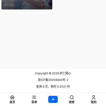
小娇妻拿起厨具漏铲，手提锅盖展
虾仁猪心
4 年前
示厨艺 桜桃喵展示身材的时候，不
过从头上的蝴蝶结看起来，有点廉
价或有点偏大 做菜累了，靠在灶台
上面休息一下，可以看到厨具，菜
刀砧板道具都非常完善 用完的厨具
把她摆好也是厨娘的必修功课 手持
钗…
Copyright © 2026
虾仁猪心
浙ICP备20006945号-2
查询 9 次，耗时 0.2027 秒
首页
菜单
搜索
我的