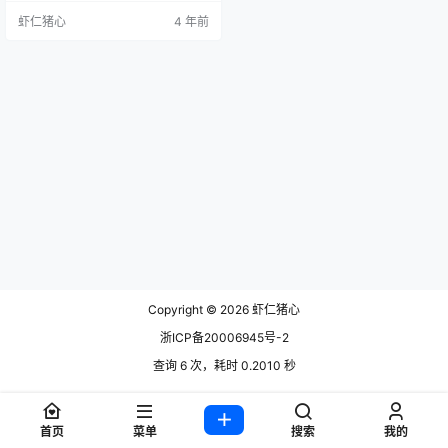
形条件，迅速在圈内积累了一批死
虾仁猪心
4 年前
忠粉。她拥有着一张标准的“初恋校
花脸”，五官精致甜美，但身材却有
着惊人的反差魅力。这种“天使面
孔，魔鬼身材”的独特配置，让她在
众多Coser中脱颖而出，被粉丝誉为
“潜力无限的视觉系女神”。 关于“韶
陌陌”：童颜与妩…
Copyright © 2026
虾仁猪心
浙ICP备20006945号-2
查询 6 次，耗时 0.2010 秒
首页
菜单
搜索
我的