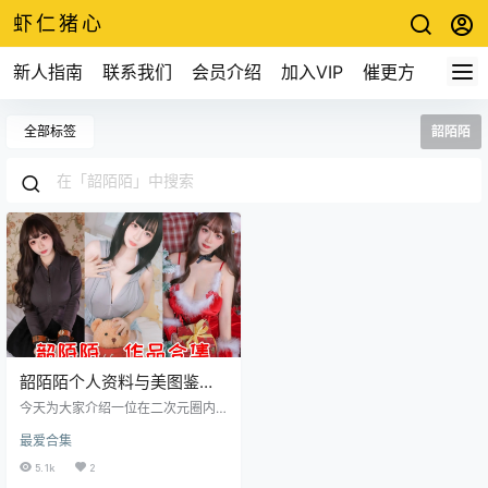
虾仁猪心
新人指南
联系我们
会员介绍
加入VIP
催更方式
全部标签
韶陌陌
韶陌陌个人资料与美图鉴
赏：微博昵称“陌陌咕咕咕”
今天为大家介绍一位在二次元圈内
的人气Coser
极具潜力的“宝藏级”新人——@韶陌
最爱合集
陌（现用微博ID：陌陌咕咕咕）。
虽然韶陌陌出道时间只有两年左
5.1k
2
右，但她凭借着令人过目难忘的外