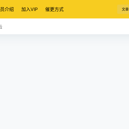
员介绍
加入VIP
催更方式
文章
云