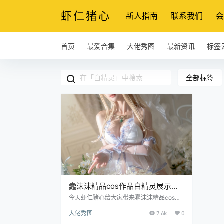
虾仁猪心
新人指南
联系我们
会
首页
最爱合集
大佬秀图
最新资讯
标签
全部标签
蠢沫沫精品cos作品白精灵展示赏
析
今天虾仁猪心给大家带来蠢沫沫精品cos作
品白精灵。这次的蠢沫沫给大家cos的对象
大佬秀图
7.6k
0
应该是有人气插画家yapo出品的原创角色
白精灵。 原创角色是2018年6月18日发行的