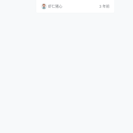
动漫手办，制作者是I.V.E、KalmiaProjec
虾仁猪心
3 年前
t。 目光锐利的白精灵，接下来的故事在你
手中“中”。 推特粉丝数超过6万的人气插画
家“yapo”充满魅力的原创精灵“White elf”将
在AIVE手办系列中登场。 …