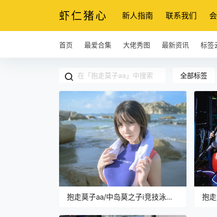
虾仁猪心
新人指南
联系我们
会
首页
最爱合集
大佬秀图
最新资讯
标签
全部标签
抱走莫子aa/中岛莫之子i竞技泳
抱走
衣：活力四射的海边写真
CO