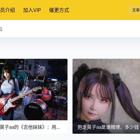
员介绍
加入VIP
催更方式
文章
云
莫子aa的《吉他妹妹》：用
抱走莫子aa是谁微博，多少钱
SPLAY演绎青春的旋律