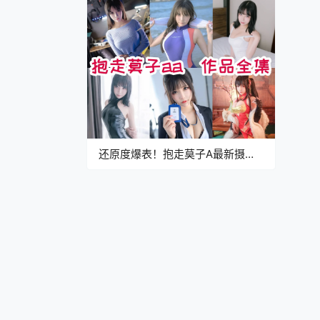
还原度爆表！抱走莫子A最新摄影
作品赏析：从约尔太太到胜利女神