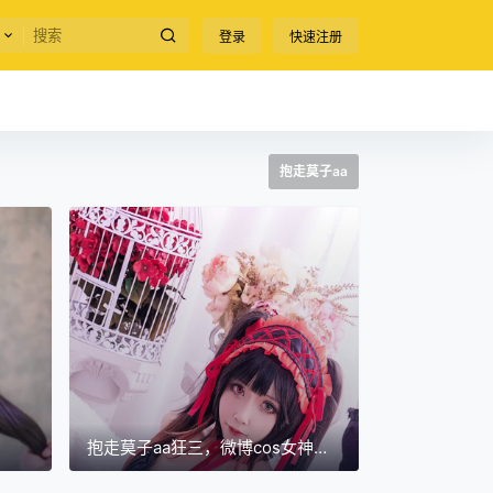
登录
快速注册
抱走莫子aa
抱走莫子aa狂三，微博cos女神最
新cos作品图片包预览