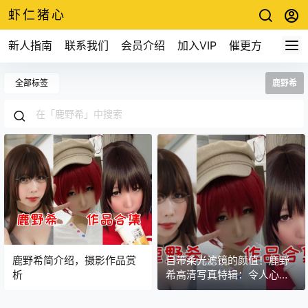
虾仁猪心
新人指南
联系我们
会员介绍
加入VIP
催更方式
全部标签
鹿野希
鹿野希简介绍，摄影作品赏
自带柔光滤镜的颜值！鹿野
析
希高清写真特辑：令人心动
的纯白时刻