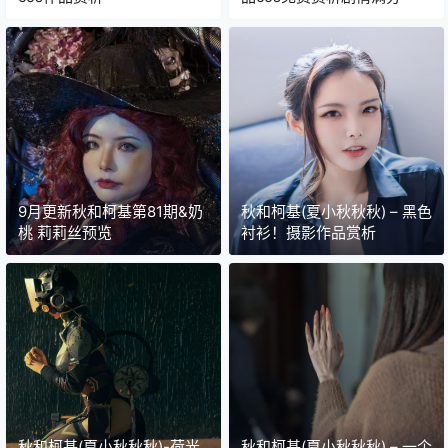
9月更新秋和柯基第81期&奶
秋和柯基(夏小秋秋秋) – 黑色
桃 莉莉丝预览
衬衫！摄影作品赏析
秋和柯基(夏小秋秋秋)-荷光
秋和柯基(夏小秋秋秋) – 一个