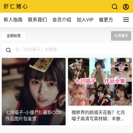
虾仁猪心
新人指南
联系我们
会员介绍
加入VIP
催更方式
全部标签
七月喵子
七月喵子-小僵尸！最新COS
微胖界的颜值天花板？七月
作品图片包鉴赏
喵子高清写真特辑：丰腴也
是一种美