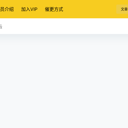
员介绍
加入VIP
催更方式
文章
云