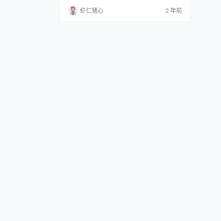
账户。她以清纯可爱的外貌和出色的才华吸
虾仁猪心
2 年前
引了大量的粉丝。 魅力与才华 神沢永莉小
姐姐以其清新可爱的形象和出色的COS技术
赢得了众多粉丝的喜爱。她细腻的妆容和精
湛的服装搭配展现了她对角色的深入理解和
对细节的注重。她的作品充满了青春活力和
魅力，…