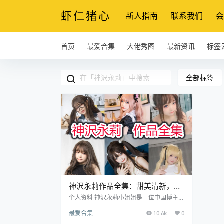
虾仁猪心
新人指南
联系我们
会
首页
最爱合集
大佬秀图
最新资讯
标签
全部标签
神沢永莉作品全集：甜美清新，魅
力无限的COS之旅
个人资料 神沢永莉小姐姐是一位中国博主，
以二次元COSer的身份活跃于社交媒体。她
最爱合集
10.6k
0
的微博账号是神沢永莉/@永莉要努力，同时
她也在抖音、小红书和蓝鸟Twi上有自己的