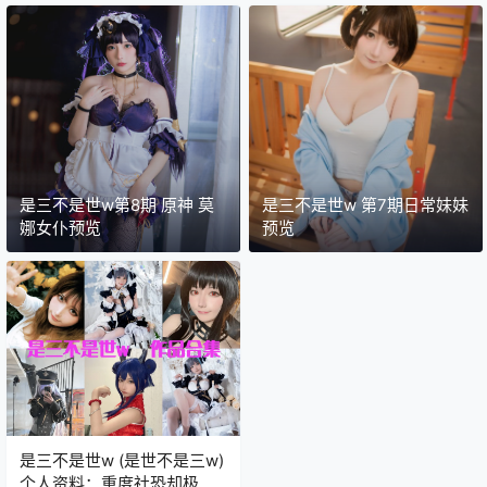
是三不是世w第8期 原神 莫
是三不是世w 第7期日常妹妹
娜女仆预览
预览
是三不是世w (是世不是三w)
个人资料：重度社恐却极度