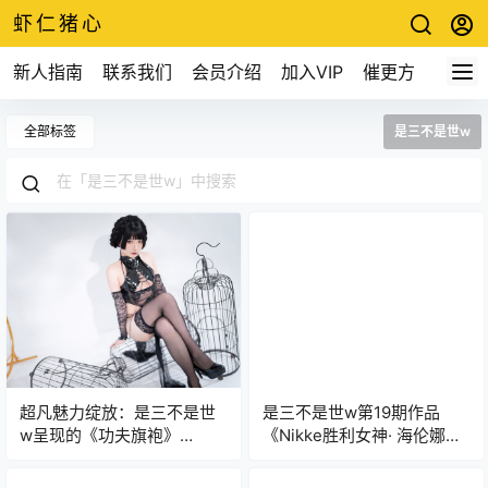
虾仁猪心
新人指南
联系我们
会员介绍
加入VIP
催更方式
全部标签
是三不是世w
超凡魅力绽放：是三不是世
是三不是世w第19期作品
w呈现的《功夫旗袍》
《Nikke胜利女神· 海伦娜捆
cosplay作品引人入胜！
绑》赏析预览