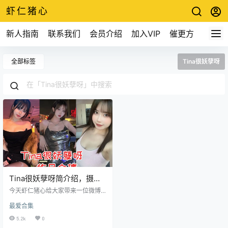
虾仁猪心
新人指南
联系我们
会员介绍
加入VIP
催更方式
全部标签
Tina很妖孽呀
Tina很妖孽呀简介绍，摄影
作品所有图集预览
今天虾仁猪心给大家带来一位微博
粉丝17万的动漫博主小姐姐Tina很
最爱合集
妖孽呀。小姐姐非常可爱，转发其
他小姐姐的微博是还要喊一声老
5.2k
0
婆。 个人介绍 Tina很妖孽呀，水瓶