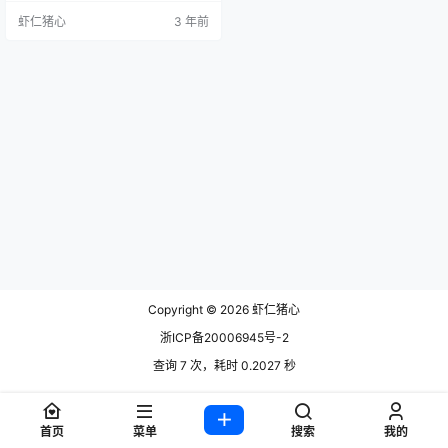
座的妹子，微博粉丝16万，摄影博
虾仁猪心
3 年前
主，以写真为主，偶尔也会COS一
些作品，喜欢妹摄的可以关注。 微
博：@Tina很妖孽呀 小号：@娜娜
子想吃糖耶 小蓝鸟和ins同名：@tin
a288980 b站：Tina棉花糖 作品介
绍 调皮的JK妹妹 j…
Copyright © 2026
虾仁猪心
浙ICP备20006945号-2
查询 7 次，耗时 0.2027 秒
首页
菜单
搜索
我的