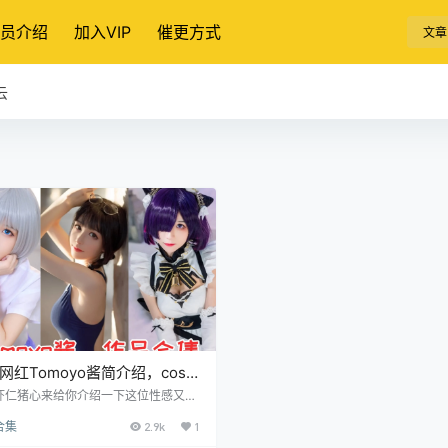
员介绍
加入VIP
催更方式
文章
云
网红Tomoyo酱简介绍，cos
作品完整打包赏析分享
虾仁猪心来给你介绍一下这位性感又优
oser——Tomoyo酱！ 个人资料 名
合集
2.9k
1
omoyo酱 星座：天秤座 出生：中国
Coser 微博：-Tomoyo酱- 个人介绍