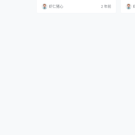
家介绍一款超可爱的cosplay作品，就是To
首先
虾仁猪心
2 年前
moyo酱的《貅冬雪沁香》啦！这套作品是
的Co
基于游戏《碧蓝航线》中的一个角色能代
粉丝
（貅）的时装皮肤，简直太美啦！ 首先，让
有在
我们来欣赏一下这套作品的华丽头饰吧！它
有才
是由细腻的工艺制成…
人，