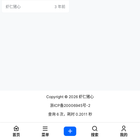
虾/@艾卡西亚小龙虾 蓝鸟（Tw
虾仁猪心
3 年前
i）：withKaisa 抖音：瓦斯塔亚小
龙虾 B站：瓦斯塔亚小龙虾 个人介
绍 中文名字瓦斯塔亚小龙虾，辽宁
人，出生于1998年11月9日，Cose
r、动漫博主，线下辽宁沈阳，线上
德玛西亚，…
Copyright © 2026
虾仁猪心
浙ICP备20006945号-2
查询 6 次，耗时 0.2011 秒
首页
菜单
搜索
我的