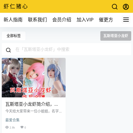
虾仁猪心
新人指南
联系我们
会员介绍
加入VIP
催更方式
全部标签
瓦斯塔亚小龙虾
瓦斯塔亚小龙虾简介绍，影
作品所有图集预览
今天给大家带来一位小姐姐，名字
有些奇怪叫瓦斯塔亚小龙虾 个人资
最爱合集
料 名字：瓦斯塔亚小龙虾 生日：19
98-11-09 星座：天蝎座 出生：中国
2.8k
0
职业：Coser 微博：瓦斯塔亚小龙