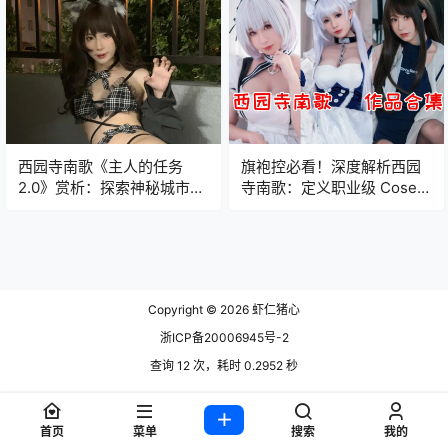
西园寺南歌《主人的任务
旗袍控必看！深度解析西园
2.0》赏析：探索神秘城市，
寺南歌：定义职业级 Coser
挑战极限任务！
的视觉压迫感
Copyright © 2026
虾仁猪心
浙ICP备20006945号-2
查询 12 次，耗时 0.2952 秒
首页
菜单
搜索
我的