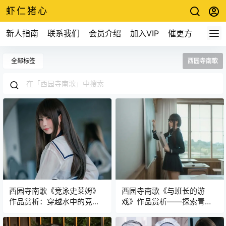
虾仁猪心
新人指南
联系我们
会员介绍
加入VIP
催更方式
全部标签
西园寺南歌
西园寺南歌《竞泳史莱姆》
西园寺南歌《与班长的游
作品赏析：穿越水中的竞技
戏》作品赏析——探索青春
奇观！
校园爱情世界