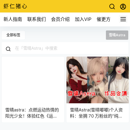
虾仁猪心
新人指南
联系我们
会员介绍
加入VIP
催更方式
全部标签
雪晴Astra
雪晴astra：点燃运动热情的
雪晴Astra(雪晴嘟嘟)个人资
阳光少女！体验红色《运动
料：坐拥 70 万粉丝的“纯欲
元素》系列
系”天花板