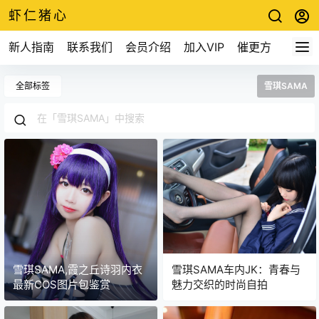
虾仁猪心
新人指南
联系我们
会员介绍
加入VIP
催更方式
全部标签
雪琪SAMA
雪琪SAMA,霞之丘诗羽内衣
雪琪SAMA车内JK：青春与
最新COS图片包鉴赏
魅力交织的时尚自拍