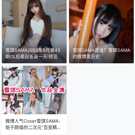
雪琪SAMA2022年8月第45
雪琪SAMA是谁？雪琪SAMA
期OL后辈出差第一天!预览
的微博黑历史
微博人气Coser雪琪SAMA：
始于颜值的二次元“百变精
灵”